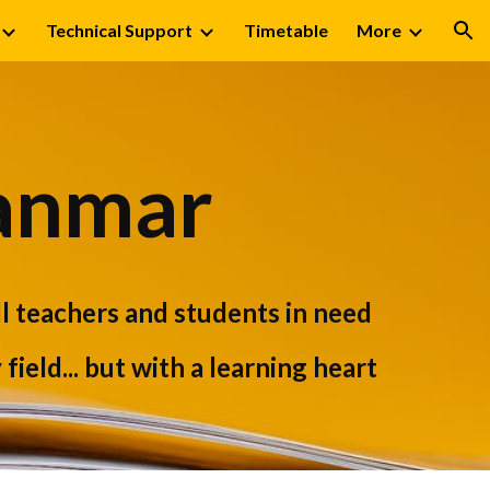
Technical Support
Timetable
More
ion
anmar
ll teachers and students in need 
field... but with a learning heart