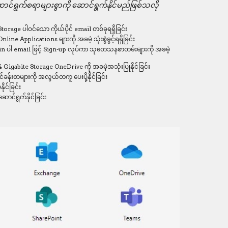
ွက်စရာများစွာကို ဆောင်ရွက်နိုင်မည်ဖြစ်သလို 
 
age ပါဝင်သော ကိုယ်ပိုင် email တစ်ခုရရှိခြင်း
 Applications များကို အခမဲ့ သုံးစွဲခွင့်ရရှိခြင်း
ါ email ဖြင့် Sign-up လုပ်ကာ သုတေသနစာတမ်းများကို အခမဲ့ 
abite Storage OneDrive ကို အခမဲ့အသုံးပြုနိုင်ခြင်း
်ခန်းစာများကို အလွယ်တကူ ပေးပို့နိုင်ခြင်း
ုင်ခြင်း
ဆောင်ရွက်နိုင်ခြင်း