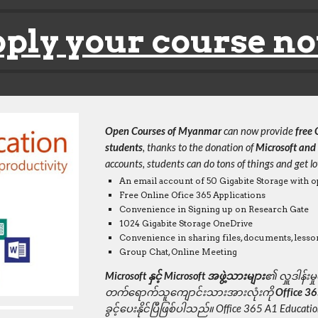
ply your course n
Open Courses of Myanmar 
can now provide 
free 
students
, thanks to the donation of 
Microsoft and 
accounts, students can do tons of things and get lot
An email account of 50 Gigabite Storage wit
Free Online Ofice 365 Applications
Convenience in Signing up on Research Gate
1024 Gigabite Storage OneDrive
Convenience in sharing files, documents, lesso
Group Chat, Online Meeting
Microsoft နှင့် Microsoft အဖွဲ့သားများ
၏ လှူဒါန်းမှ
တက်ရောက်သူကျောင်းသားအားလုံးကို
 Office 36
ခွင့်ပေးနိုင်ပြီဖြစ်ပါသည်။ Office 365 A1 Educat