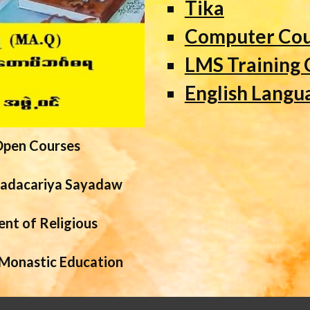
Tika
Computer Cou
LMS Training 
English Langu
pen Courses 
adacariya Sayadaw 
nt of Religious 
 Monastic Education