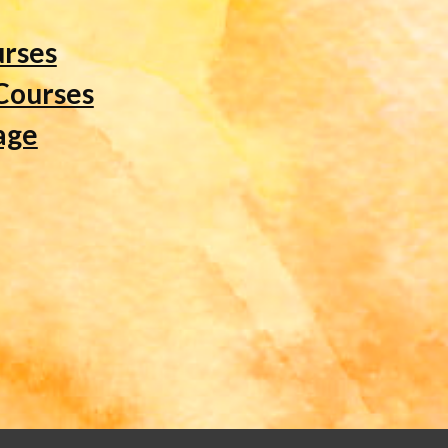
rses
Courses
age