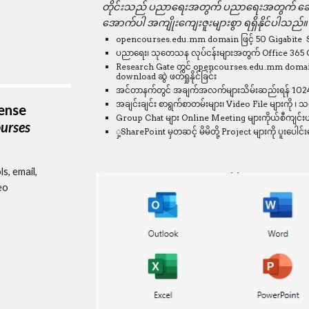
တိုင်းသည် ပညာရေးအတွက် ပညာရေးအတွက် ဆောင်ရ
အောက်ပါ အကျိုးကျေးဇူးများစွာ ရရှိနိုင်ပါသည်။
opencourses.edu.mm domain ဖြင့် 50 Gigabite  Stor
ပညာရေး၊ သုတေသန လုပ်ငန်းများအတွက် Office 365 Online
Research Gate တွင် opencourses.edu.mm domain ပ
download ဆွဲ ဖတ်ရှုနိုင်ခြင်း
အင်တာနက်တွင် အချက်အလက်များသိမ်းဆည်းရန် 1024 Gig
အချင်းချင်း စာရွက်စာတမ်းများ၊ Video File များကို ၊ သင
ense 
Group Chat များ Online Meeting များကိုယ်စီကျင်းပနိ
rses 
ှ့SharePoint မှတဆင့် မိမိတို့ Project များကို ပူးပေါင်း
, email, 
o 