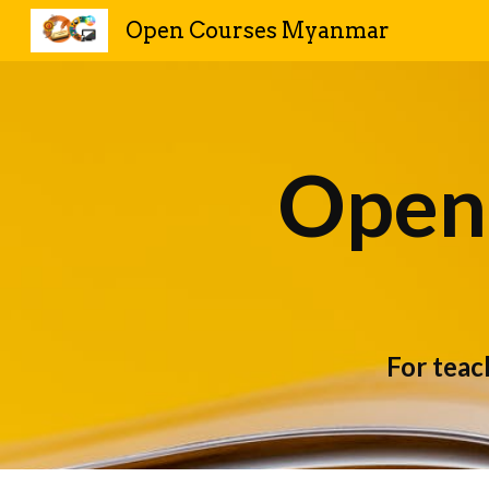
Open Courses Myanmar
Sk
Open
For teach