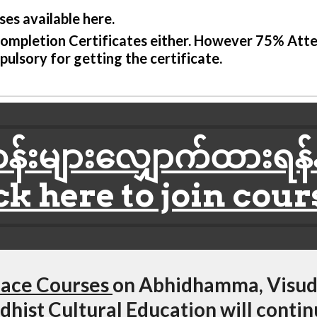
ses available here. 
 Completion Certificates either. However 75% Atte
lsory for getting the certificate.
်းများလျှောက်ထားရန်နှ
ck here to join cour
Face Courses 
on Abhidhamma, Visuddh
hist Cultural Education will continu