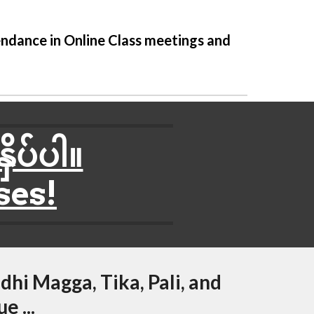
ndance in Online Class meetings and 
ိပ်ပါ။
ses!
i Magga, Tika, Pali, and 
e ...