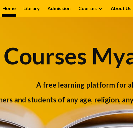
Home
Library
Admission
Courses
About Us
ip to main content
Skip to navigat
 Courses My
A free learning platform for a
ers and students of any age, religion, any 