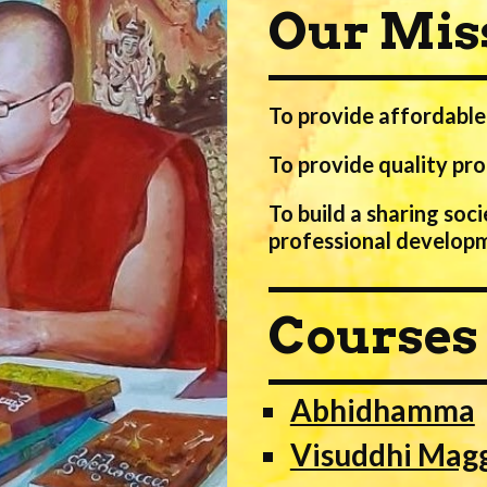
Our Mis
To provide affordable 
To provide quality pr
To build a sharing soci
professional develop
Courses 
Abhidhamma
Visuddhi Mag